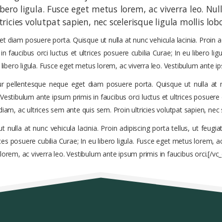
libero ligula. Fusce eget metus lorem, ac viverra leo. Nul
ricies volutpat sapien, nec scelerisque ligula mollis lobo
iam posuere porta. Quisque ut nulla at nunc vehicula lacinia. Proin adip
in faucibus orci luctus et ultrices posuere cubilia Curae; In eu libero l
eu libero ligula. Fusce eget metus lorem, ac viverra leo. Vestibulum ante i
itur pellentesque neque eget diam posuere porta. Quisque ut nulla at
. Vestibulum ante ipsum primis in faucibus orci luctus et ultrices posuere 
diam, ac ultrices sem ante quis sem. Proin ultricies volutpat sapien, nec s
lla at nunc vehicula lacinia. Proin adipiscing porta tellus, ut feugiat 
ces posuere cubilia Curae; In eu libero ligula. Fusce eget metus lorem, ac
s lorem, ac viverra leo. Vestibulum ante ipsum primis in faucibus orci.[/