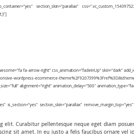
_container=”yes” section_skin=”parallax” css=”.vc_custom_15439752
;}”]
T
E NEW PRODUCT
ipiscing elit. Curabitur pellentesque neque eget diam pos
tawesome=”fa fa-arrow-right” css_animation=”fadeInUp” skin=”dark” add_
onsive-wordpress-ecommerce-theme%2F9207399%3Fref%3Dilistheme|||
size=”full” alignment=”right” animation_delay=”500″ animation_type=”fa
”yes” is_section=”yes” section_skin=”parallax” remove_margin_top=”y
ng elit. Curabitur pellentesque neque eget diam posue
iscing sit amet. In eu justo a felis faucibus ornare ve