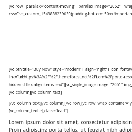
[vc_row parallax=”content-moving” parallax_image=”2052″ wrap
css=”.vc_custom_1543888239030{padding-bottom: 50px !important
HOME
ELEMENTS
INTRODUCING THE NEW PRODUC
INTRODUCING TH
Lorem ipsum dolor sit amet, consectetur ad
[vc_btn title=”Buy Now” style=”modern” i_align=”right” i_icon_fon
link=”url:https%3A%2F%2Fthemeforest.net%2Fitem%2Fporto-resp
hidden d-flex align-items-end”][vc_single_image image=”2051″ img_
[vc_column][vc_column_text]
[/vc_column_text][/vc_column][/vc_row][vc_row wrap_container=
[vc_column_text el_class=”lead”]
Lorem ipsum dolor sit amet, consectetur adipisci
Proin adipiscing porta tellus, ut feugiat nibh adip