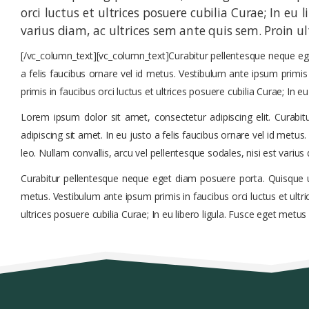
orci luctus et ultrices posuere cubilia Curae; In eu 
varius diam, ac ultrices sem ante quis sem. Proin ult
[/vc_column_text][vc_column_text]Curabitur pellentesque neque eget d
a felis faucibus ornare vel id metus. Vestibulum ante ipsum primis 
primis in faucibus orci luctus et ultrices posuere cubilia Curae; In 
Lorem ipsum dolor sit amet, consectetur adipiscing elit. Curab
adipiscing sit amet. In eu justo a felis faucibus ornare vel id metus
leo. Nullam convallis, arcu vel pellentesque sodales, nisi est varius 
Curabitur pellentesque neque eget diam posuere porta. Quisque ut nu
metus. Vestibulum ante ipsum primis in faucibus orci luctus et ultri
ultrices posuere cubilia Curae; In eu libero ligula. Fusce eget metu