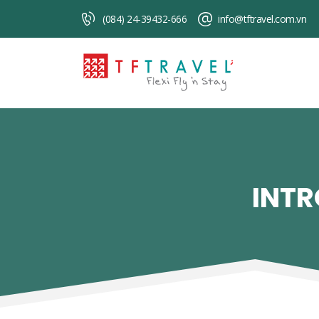
(084) 24-39432-666
info@tftravel.com.vn
INTR