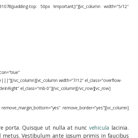
31078{padding-top: 50px !important;}”][vc_column width=”5/12″
uere.
icon=”true”
”][/vc_column][vc_column width=”7/12″ el_class=”overflow-
deInRight” el_class=”mb-0″][/vc_column][/vc_row][vc_row]
es” remove_margin_bottom=”yes” remove_border=”yes”][vc_column]
re porta. Quisque ut nulla at nunc
vehicula
lacinia.
l id metus. Vestibulum ante ipsum primis in faucibus