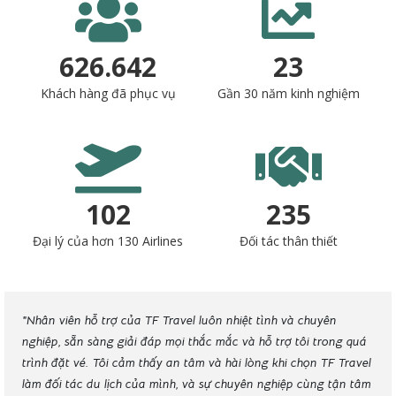
751.081
28
Khách hàng đã phục vụ
Gần 30 năm kinh nghiệm
122
282
Đại lý của hơn 130 Airlines
Đối tác thân thiết
ỉ
"Nhân viên hỗ trợ của TF Travel luôn nhiệt tình và chuyên
"Độ
ng
nghiệp, sẵn sàng giải đáp mọi thắc mắc và hỗ trợ tôi trong quá
có 
ạn
trình đặt vé. Tôi cảm thấy an tâm và hài lòng khi chọn TF Travel
với 
 Sau
làm đối tác du lịch của mình, và sự chuyên nghiệp cùng tận tâm
cho