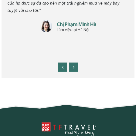
thêm
của họ thực sự đã tạo nên một trải nghiệm mua vé máy bay
đượ
vel.
tuyệt vời cho tôi."
đáo
Chị Phạm Minh Hà
Làm việc tại Hà Nội